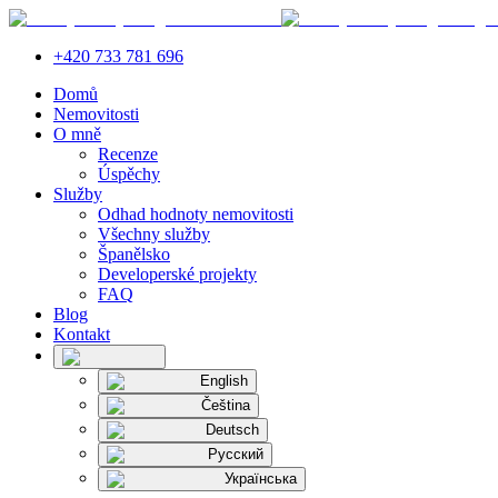
+420 733 781 696
Domů
Nemovitosti
O mně
Recenze
Úspěchy
Služby
Odhad hodnoty nemovitosti
Všechny služby
Španělsko
Developerské projekty
FAQ
Blog
Kontakt
English
Čeština
Deutsch
Русский
Українська