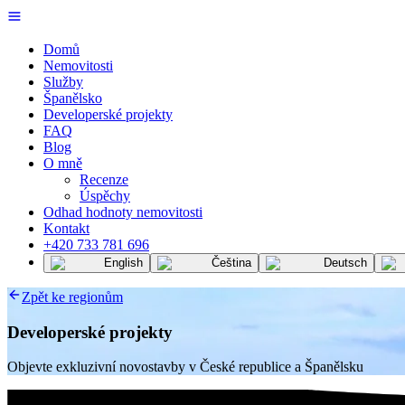
Domů
Nemovitosti
Služby
Španělsko
Developerské projekty
FAQ
Blog
O mně
Recenze
Úspěchy
Odhad hodnoty nemovitosti
Kontakt
+420 733 781 696
English
Čeština
Deutsch
Zpět ke regionům
Developerské projekty
Objevte exkluzivní novostavby v České republice a Španělsku