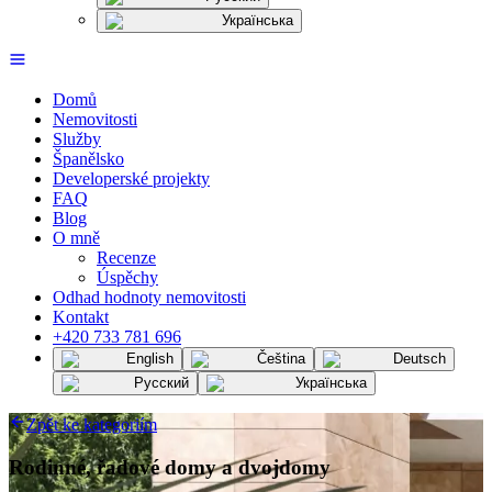
Українська
Domů
Nemovitosti
Služby
Španělsko
Developerské projekty
FAQ
Blog
O mně
Recenze
Úspěchy
Odhad hodnoty nemovitosti
Kontakt
+420 733 781 696
English
Čeština
Deutsch
Русский
Українська
Zpět ke kategoriím
Rodinné, řadové domy a dvojdomy