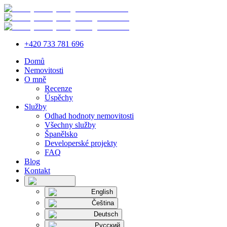
+420 733 781 696
Domů
Nemovitosti
O mně
Recenze
Úspěchy
Služby
Odhad hodnoty nemovitosti
Všechny služby
Španělsko
Developerské projekty
FAQ
Blog
Kontakt
English
Čeština
Deutsch
Русский