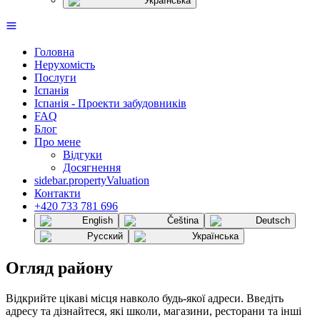
Українська
Головна
Нерухомість
Послуги
Іспанія
Іспанія - Проекти забудовників
FAQ
Блог
Про мене
Відгуки
Досягнення
sidebar.propertyValuation
Контакти
+420 733 781 696
English
Čeština
Deutsch
Русский
Українська
Огляд району
Відкрийте цікаві місця навколо будь-якої адреси. Введіть
адресу та дізнайтеся, які школи, магазини, ресторани та інші