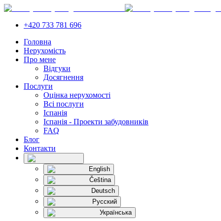
+420 733 781 696
Головна
Нерухомість
Про мене
Відгуки
Досягнення
Послуги
Оцінка нерухомості
Всі послуги
Іспанія
Іспанія - Проекти забудовників
FAQ
Блог
Контакти
English
Čeština
Deutsch
Русский
Українська