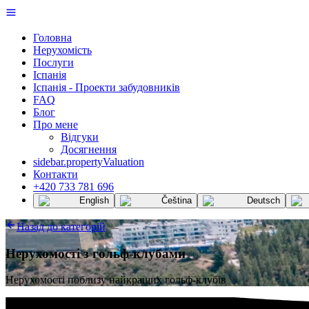
Головна
Нерухомість
Послуги
Іспанія
Іспанія - Проекти забудовників
FAQ
Блог
Про мене
Відгуки
Досягнення
sidebar.propertyValuation
Контакти
+420 733 781 696
English
Čeština
Deutsch
Назад до категорій
Нерухомості з гольф-клубами
Нерухомості поблизу найкращих гольф-клубів