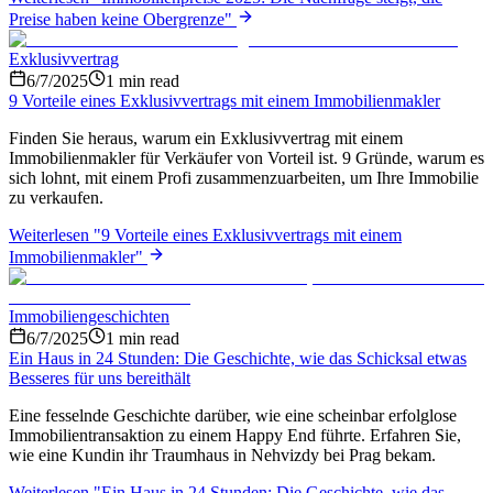
Preise haben keine Obergrenze
"
Exklusivvertrag
6/7/2025
1
min read
9 Vorteile eines Exklusivvertrags mit einem Immobilienmakler
Finden Sie heraus, warum ein Exklusivvertrag mit einem
Immobilienmakler für Verkäufer von Vorteil ist. 9 Gründe, warum es
sich lohnt, mit einem Profi zusammenzuarbeiten, um Ihre Immobilie
zu verkaufen.
Weiterlesen
"
9 Vorteile eines Exklusivvertrags mit einem
Immobilienmakler
"
Immobiliengeschichten
6/7/2025
1
min read
Ein Haus in 24 Stunden: Die Geschichte, wie das Schicksal etwas
Besseres für uns bereithält
Eine fesselnde Geschichte darüber, wie eine scheinbar erfolglose
Immobilientransaktion zu einem Happy End führte. Erfahren Sie,
wie eine Kundin ihr Traumhaus in Nehvizdy bei Prag bekam.
Weiterlesen
"
Ein Haus in 24 Stunden: Die Geschichte, wie das