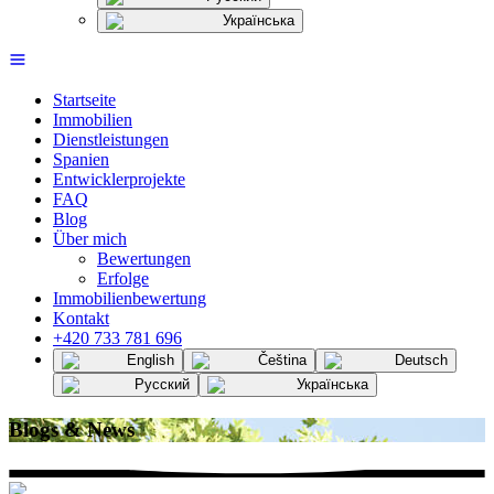
Українська
Startseite
Immobilien
Dienstleistungen
Spanien
Entwicklerprojekte
FAQ
Blog
Über mich
Bewertungen
Erfolge
Immobilienbewertung
Kontakt
+420 733 781 696
English
Čeština
Deutsch
Русский
Українська
Blogs & News