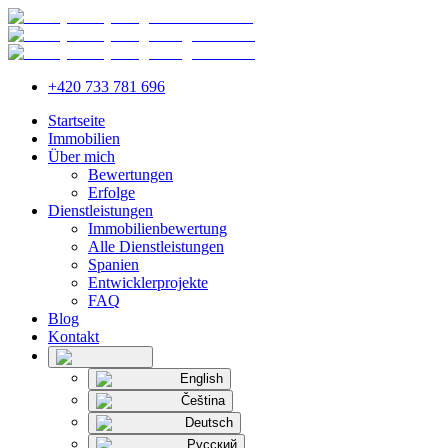
+420 733 781 696
Startseite
Immobilien
Über mich
Bewertungen
Erfolge
Dienstleistungen
Immobilienbewertung
Alle Dienstleistungen
Spanien
Entwicklerprojekte
FAQ
Blog
Kontakt
English
Čeština
Deutsch
Русский